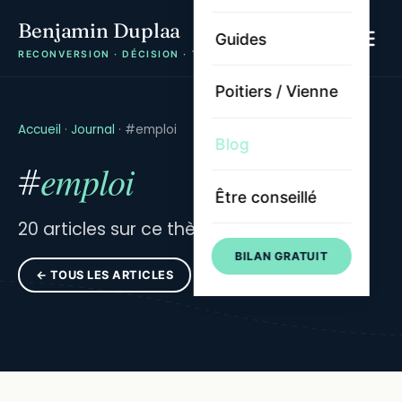
Benjamin Duplaa
Guides
RECONVERSION · DÉCISION · TRAJECTOIRE
Poitiers / Vienne
Accueil
·
Journal
·
#emploi
Blog
emploi
#
Être conseillé
20 articles sur ce thème.
BILAN GRATUIT
← TOUS LES ARTICLES