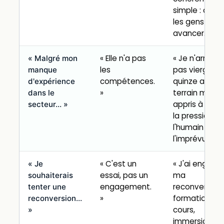
simple : aider
les gens à
avancer. »
« Elle n'a pas
« Je n'arrive
« Malgré mon
les
pas vierge :
manque
compétences.
quinze ans d
d'expérience
»
terrain m'ont
dans le
appris à gére
secteur… »
la pression,
l'humain et
l'imprévu. »
« C'est un
« J'ai engagé
« Je
essai, pas un
ma
souhaiterais
engagement.
reconversion 
tenter une
»
formation en
reconversion…
cours,
»
immersion