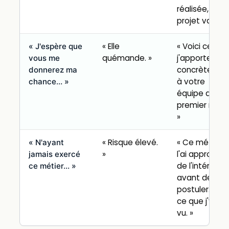
réalisée,
projet validé. 
« Elle
« Voici ce qu
« J'espère que
quémande. »
j'apporte
vous me
concrètemen
donnerez ma
à votre
chance… »
équipe dès le
premier mois.
»
« Risque élevé.
« Ce métier, j
« N'ayant
»
l'ai approché
jamais exercé
de l'intérieur
ce métier… »
avant de
postuler. Voic
ce que j'y ai
vu. »