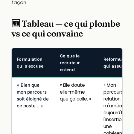
façon.
🆕 Tableau — ce qui plombe
vs ce qui convainc
Ce que le
Formulation
Reformulation
recruteur
qui s'excuse
qui assume
entend
« Elle doute
« Mon
« Bien que
elle-même
parcours en
mon parcours
que ça colle. »
relation clien
soit éloigné de
m'amène
ce poste… »
aujourd'hui à
l'insertion, pa
une
cohérence