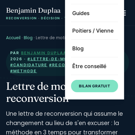
Benjamin Duplaa
Guides
RECONVERSION · DÉCISION · TRAJECTOIRE
Poitiers / Vienne
Accueil
·
Blog
·
Lettre de motivation de reconversion
Blog
PAR
BENJAMIN DUPLAA
· PUBLIÉ LE
9 JUIN
2026
·
#LETTRE-DE-MOTIVATION
#CANDIDATURE
#RECONVERSION
#EMPLOI
Être conseillé
#METHODE
Lettre de motivation de
BILAN GRATUIT
reconversion
Une lettre de reconversion qui assume le
changement au lieu de s'en excuser : la
méthode en 3 temps pour transformer