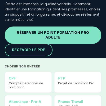
L'offre est immense, la qualité variable. Comment
identifier une formation qui tient ses promesses, choisir
un dispositif et un organisme, et déboucher réellement
sur le métier visé.
RÉSERVER UN POINT FORMATION PRO
ADULTE
RECEVOIR LE PDF
CHOISIR SON ENTRÉE
CPF
PTP
Compte Personnel de
Projet de Transition Pro
Formation
Alternance · Pro-A
France Travail