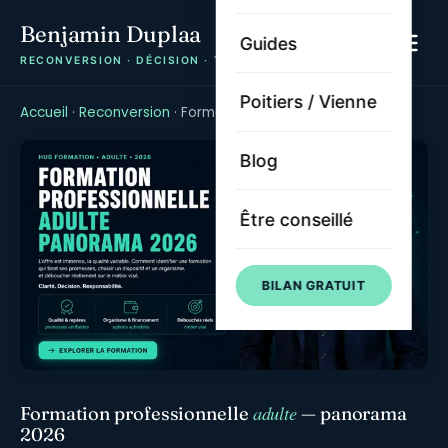
Benjamin Duplaa
Guides
RECONVERSION · DÉCISION · TRAJECTOIRE
Poitiers / Vienne
Accueil
·
Reconversion
·
Formation pro adulte
Blog
Être conseillé
BILAN GRATUIT
adulte
Formation professionnelle
— panorama
2026