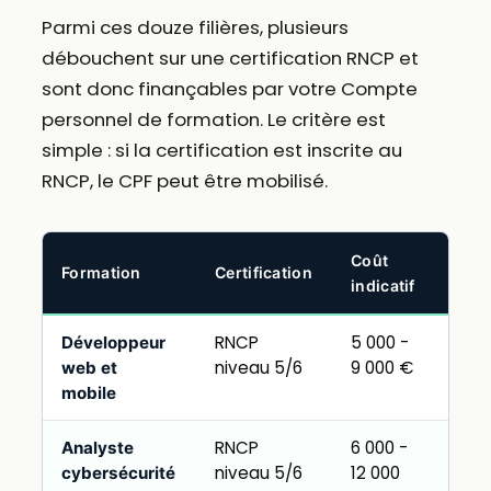
Parmi ces douze filières, plusieurs
débouchent sur une certification RNCP et
sont donc finançables par votre Compte
personnel de formation. Le critère est
simple : si la certification est inscrite au
RNCP, le CPF peut être mobilisé.
Coût
Mobi
Formation
Certification
indicatif
CPF
RNCP
5 000 -
Sou
Développeur
niveau 5/6
9 000 €
inté
web et
mobile
RNCP
6 000 -
Part
Analyste
niveau 5/6
12 000
abo
cybersécurité