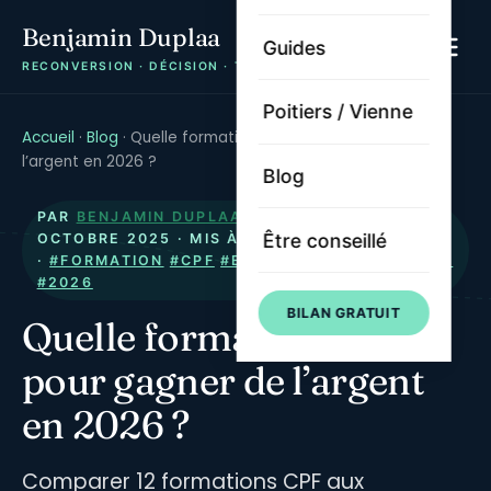
Benjamin Duplaa
Guides
RECONVERSION · DÉCISION · TRAJECTOIRE
Poitiers / Vienne
Accueil
·
Blog
·
Quelle formation CPF pour gagner de
l’argent en 2026 ?
Blog
PAR
BENJAMIN DUPLAA
· PUBLIÉ LE
22
Être conseillé
OCTOBRE 2025
· MIS À JOUR LE
6 AOÛT 2026
·
#FORMATION
#CPF
#EMPLOI
#RECONVERSION
#2026
BILAN GRATUIT
Quelle formation CPF
pour gagner de l’argent
en 2026 ?
Comparer 12 formations CPF aux