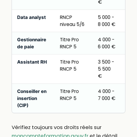
€
RNCP
5 000 -
Sou
Data analyst
niveau 5/6
8 000 €
inté
Titre Pro
4 000 -
Inté
Gestionnaire
RNCP 5
6 000 €
de paie
Titre Pro
3 500 -
Inté
Assistant RH
RNCP 5
5 500
€
Titre Pro
4 000 -
Inté
Conseiller en
RNCP 5
7 000 €
fréq
insertion
(CIP)
Vérifiez toujours vos droits réels sur
moncompteformation.gouv.fr
et le détail