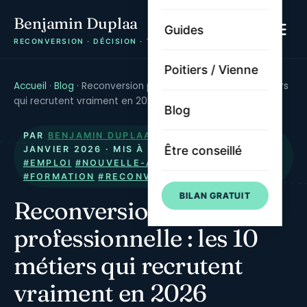
Benjamin Duplaa
Guides
RECONVERSION · DÉCISION · TRAJECTOIRE
Poitiers / Vienne
Accueil
·
Blog
·
Reconversion professionnelle : les 10 métiers
qui recrutent vraiment en 2026
Blog
PAR
BENJAMIN DUPLAA
· PUBLIÉ LE
22
Être conseillé
JANVIER 2026
· MIS À JOUR LE
22 MAI 2026
·
#EMPLOI
#NOUVELLE-AQUITAINE
#METIERS
#FORMATION
#RECONVERSION
BILAN GRATUIT
Reconversion
professionnelle : les 10
métiers qui recrutent
vraiment en 2026