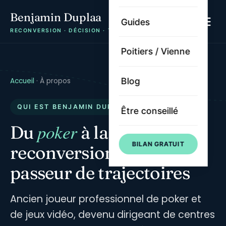
Benjamin Duplaa
Guides
RECONVERSION · DÉCISION · TRAJECTOIRE
Poitiers / Vienne
Blog
Accueil
·
À propos
QUI EST BENJAMIN DUPLAA ?
Être conseillé
poker
Du
à la
BILAN GRATUIT
reconversion — un
passeur de trajectoires
Ancien joueur professionnel de poker et
de jeux vidéo, devenu dirigeant de centres