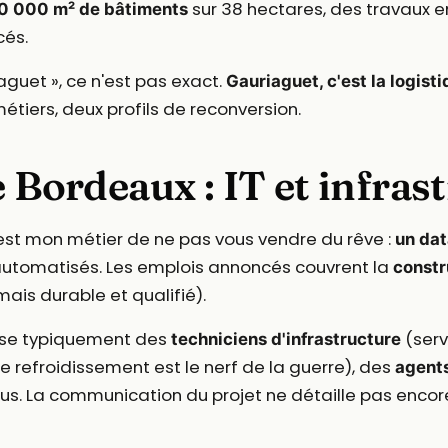
sur 38 hectares, des travaux
0 000 m² de bâtiments
és.
aguet », ce n'est pas exact.
Gauriaguet, c'est la logist
tiers, deux profils de reconversion.
e Bordeaux : IT et infras
est mon métier de ne pas vous vendre du rêve :
un dat
 automatisés. Les emplois annoncés couvrent la
constr
 mais durable et qualifié).
lise typiquement des
(serv
techniciens d'infrastructure
le refroidissement est le nerf de la guerre), des
agents
tus. La communication du projet ne détaille pas encor