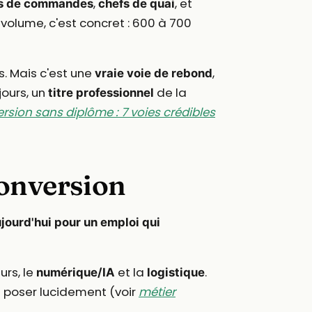
,
, et
rs de commandes
chefs de quai
volume, c'est concret : 600 à 700
s. Mais c'est une
,
vraie voie de rebond
jours, un
de la
titre professionnel
rsion sans diplôme : 7 voies crédibles
conversion
jourd'hui pour un emploi qui
urs, le
et la
.
numérique/IA
logistique
 à poser lucidement (voir
métier