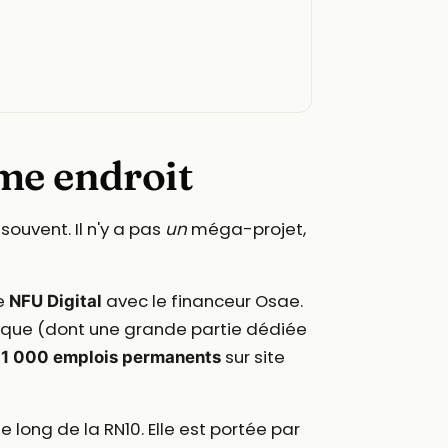
ême endroit
souvent. Il n'y a pas
un
méga-projet,
se
avec le financeur Osae.
NFU Digital
ique (dont une grande partie dédiée
sur site
 1 000 emplois permanents
 long de la RN10. Elle est portée par