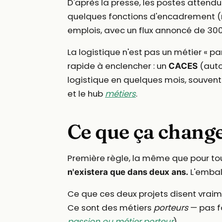
D'après la presse, les postes attend
quelques fonctions d'encadrement (
emplois, avec un flux annoncé de 300
La logistique n'est pas un métier « pa
rapide à enclencher : un
(auto
CACES
logistique en quelques mois, souvent 
et le hub
métiers
.
Ce que ça change
Première règle, la même que pour tout
L'embal
n'existera que dans deux ans.
Ce que ces deux projets disent vraim
Ce sont des métiers
porteurs
— pas f
passion ou métier porteur
).