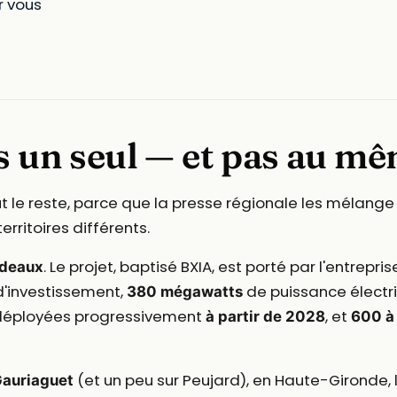
r vous
s un seul — et pas au m
out le reste, parce que la presse régionale les mélange 
territoires différents.
. Le projet, baptisé BXIA, est porté par l'entrepri
rdeaux
'investissement,
de puissance électr
380 mégawatts
tés déployées progressivement
, et
à partir de 2028
600 à
(et un peu sur Peujard), en Haute-Gironde, le
auriaguet