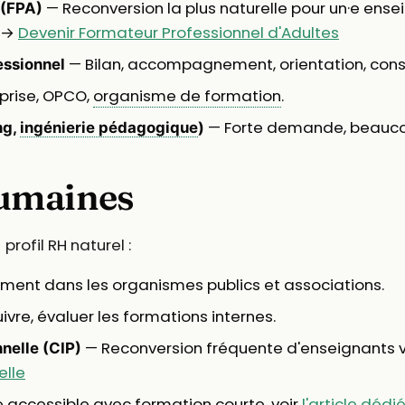
— Reconversion la plus naturelle pour un·e ense
 (FPA)
. →
Devenir Formateur Professionnel d'Adultes
— Bilan, accompagnement, orientation, conse
essionnel
prise, OPCO,
organisme de formation
.
— Forte demande, beauco
ng,
ingénierie pédagogique
)
Humaines
profil RH naturel :
ent dans les organismes publics et associations.
ivre, évaluer les formations internes.
— Reconversion fréquente d'enseignants ve
nnelle (CIP)
elle
 accessible avec formation courte, voir
l'article dédi