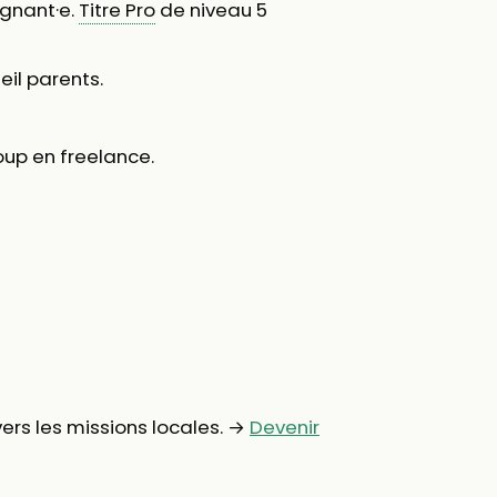
ignant·e.
Titre Pro
de niveau 5
il parents.
up en freelance.
rs les missions locales. →
Devenir
é
.