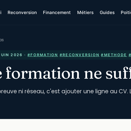
i
Reconversion
Financement
Métiers
Guides
Poit
as
JUIN 2026
·
#FORMATION
#RECONVERSION
#METHODE
formation ne suff
 preuve ni réseau, c'est ajouter une ligne au CV