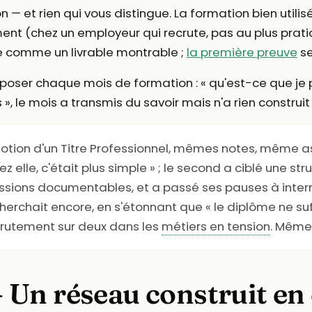
 — et rien qui vous distingue. La formation bien utili
ment (chez un employeur qui recrute, pas au plus prat
e comme un livrable montrable ;
la première preuve
se
 poser chaque mois de formation : « qu'est-ce que je 
ours », le mois a transmis du savoir mais n'a rien constr
tion d'un Titre Professionnel, mêmes notes, même ass
z elle, c'était plus simple » ; le second a ciblé une st
ons documentables, et a passé ses pauses à interroge
le cherchait encore, en s'étonnant que « le diplôme ne suf
crutement sur deux dans les
métiers en tension
. Même
Un réseau construit en