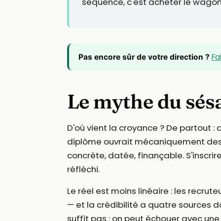
séquence, c'est acheter le wagon
Fa
Pas encore sûr de votre direction ?
Le mythe du sé
D'où vient la croyance ? De partout :
diplôme ouvrait mécaniquement des po
concrète, datée, finançable. S'inscrir
réfléchi.
Le réel est moins linéaire : les recr
— et la crédibilité a quatre sources d
suffit pas : on peut échouer avec un