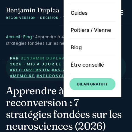
Benjamin Duplaa
Guides
RECONVERSION · DÉCISION · TRAJECTOIRE
Poitiers / Vienne
Accueil
·
Blog
·
Apprendre à 45 ans en reconversion : 7
stratégies fondées sur les neurosciences (2026)
Blog
PAR
BENJAMIN DUPLAA
· PUBLIÉ LE
22 MARS
Être conseillé
2026
· MIS À JOUR LE
22 MAI 2026
·
#RECONVERSION
#45-ANS
#APPRENTISSAGE
#MEMOIRE
#NEUROSCIENCE
BILAN GRATUIT
Apprendre à 45 ans en
reconversion : 7
stratégies fondées sur les
neurosciences (2026)