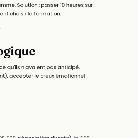
amme. Solution : passer 10 heures sur
ent choisir la formation.
P
.
ogique
e qu'ils n'avaient pas anticipé.
nt), accepter le creux émotionnel
PF
, PTP, négociation directe), le CPF