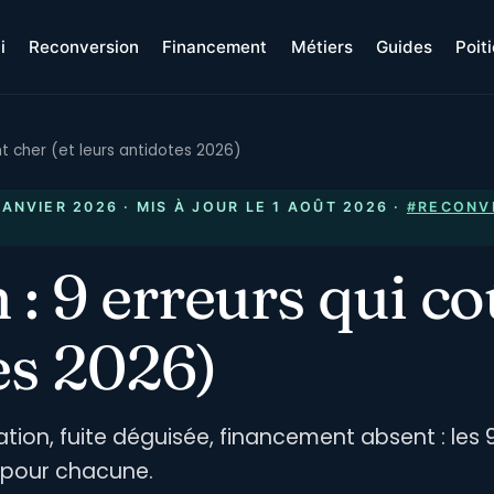
i
Reconversion
Financement
Métiers
Guides
Poit
nt cher (et leurs antidotes 2026)
JANVIER 2026
· MIS À JOUR LE
1 AOÛT 2026
·
#RECONV
: 9 erreurs qui co
es 2026)
ion, fuite déguisée, financement absent : les 
t pour chacune.