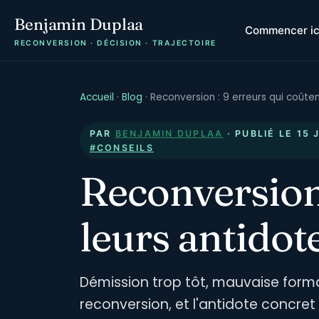
Benjamin Duplaa
Commencer ic
RECONVERSION · DÉCISION · TRAJECTOIRE
Accueil
·
Blog
·
Reconversion : 9 erreurs qui coûte
PAR
BENJAMIN DUPLAA
· PUBLIÉ LE
15 
#CONSEILS
Reconversion 
leurs antidot
Démission trop tôt, mauvaise format
reconversion, et l'antidote concre