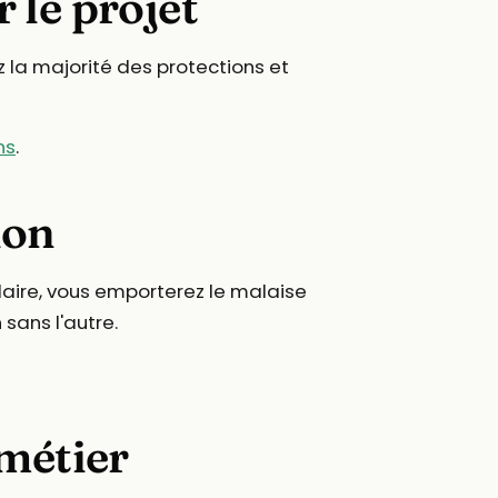
 le projet
z la majorité des protections et
ns
.
ion
claire, vous emporterez le malaise
n sans l'autre.
 métier