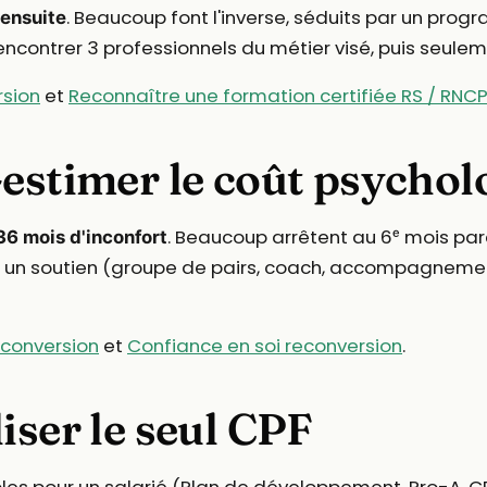
. Beaucoup font l'inverse, séduits par un progr
 ensuite
rencontrer 3 professionnels du métier visé, puis seulem
rsion
et
Reconnaître une formation certifiée RS / RNC
estimer le coût psychol
. Beaucoup arrêtent au 6ᵉ mois parc
36 mois d'inconfort
voir un soutien (groupe de pairs, coach, accompagneme
econversion
et
Confiance en soi reconversion
.
iser le seul CPF
bles pour un salarié (Plan de développement,
Pro-A
,
C