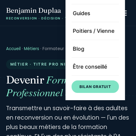
Benjamin Duplaa
Guides
RECONVERSION · DÉCISION · TRAJECTOIRE
Poitiers / Vienne
Blog
Accueil
·
Métiers
·
Formateur adultes
MÉTIER · TITRE PRO NIVEAU 5
Être conseillé
Formateur
Devenir
BILAN GRATUIT
Professionnel d'Adultes
Transmettre un savoir-faire à des adultes
en reconversion ou en évolution — l'un des
plus beaux métiers de la formation