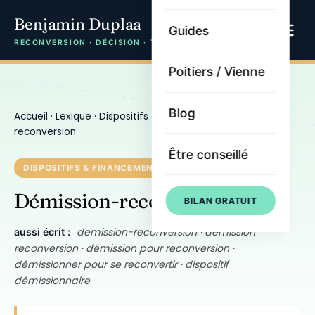
Benjamin Duplaa
Guides
RECONVERSION · DÉCISION · TRAJECTOIRE
Poitiers / Vienne
Blog
Accueil
·
Lexique
·
Dispositifs & financement
· Démission-
reconversion
Être conseillé
DISPOSITIFS & FINANCEMENT
Démission-reconversion
BILAN GRATUIT
demission-reconversion · démission
aussi écrit :
reconversion · démission pour reconversion ·
démissionner pour se reconvertir · dispositif
démissionnaire