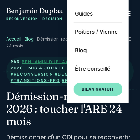
Benjamin Duplaa
Guides
RECONVERSION · DÉCISION · TRAJECTOIRE
Poitiers / Vienne
Accueil
·
Blog
·
Démission-reconversion 2026 : toucher l'ARE
24 mois
Blog
PAR
BENJAMIN DUPLAA
· PUBLIÉ LE
17 MAI
Être conseillé
2026
· MIS À JOUR LE
13 JUILLET 2026
·
#RECONVERSION
#DEMISSION
#FINANCEMENT
#TRANSITIONS-PRO
#FRANCE-TRAVAIL
BILAN GRATUIT
Démission-reconversion
2026 : toucher l'ARE 24
mois
Démissionner d'un CDI pour se reconvertir