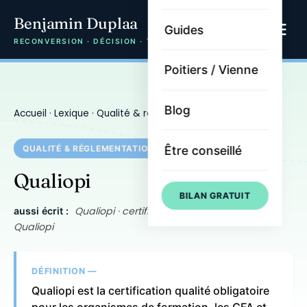
Benjamin Duplaa
Guides
RECONVERSION · DÉCISION · TRAJECTOIRE
Poitiers / Vienne
Blog
Accueil
·
Lexique
·
Qualité & réglementation
· Qualiopi
Être conseillé
QUALITÉ & RÉGLEMENTATION
Qualiopi
BILAN GRATUIT
Qualiopi · certification Qualiopi · label
aussi écrit :
Qualiopi
DÉFINITION —
Qualiopi est la certification qualité obligatoire