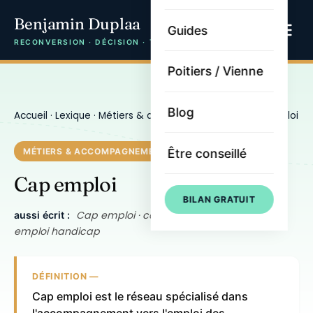
Benjamin Duplaa
Guides
RECONVERSION · DÉCISION · TRAJECTOIRE
Poitiers / Vienne
Blog
Accueil
·
Lexique
·
Métiers & accompagnement
· Cap emploi
Être conseillé
MÉTIERS & ACCOMPAGNEMENT
Cap emploi
BILAN GRATUIT
Cap emploi · cap-emploi · service public
aussi écrit :
emploi handicap
DÉFINITION —
Cap emploi est le réseau spécialisé dans