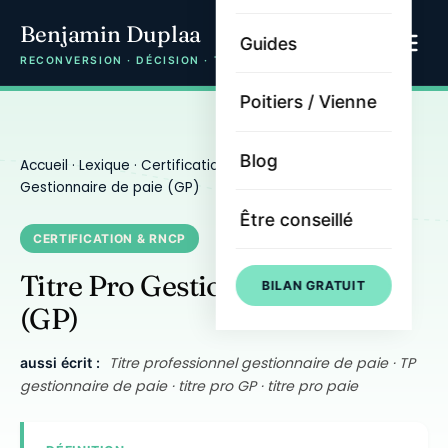
Benjamin Duplaa
Guides
RECONVERSION · DÉCISION · TRAJECTOIRE
Poitiers / Vienne
Blog
Accueil
·
Lexique
·
Certification & RNCP
· Titre Pro
Gestionnaire de paie (GP)
Être conseillé
CERTIFICATION & RNCP
Titre Pro Gestionnaire de paie
BILAN GRATUIT
(GP)
Titre professionnel gestionnaire de paie · TP
aussi écrit :
gestionnaire de paie · titre pro GP · titre pro paie