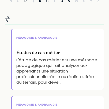
N
O
P
Q
R
S
T
U
V
W
X
Y
Z
#
PÉDAGOGIE & ANDRAGOGIE
Études de cas métier
L'étude de cas métier est une méthode
pédagogique qui fait analyser aux
apprenants une situation
professionnelle réelle ou réaliste, tirée
du terrain, pour déve…
PÉDAGOGIE & ANDRAGOGIE