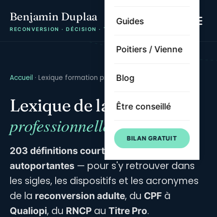
Benjamin Duplaa
Guides
RECONVERSION · DÉCISION · TRAJECTOIRE
Poitiers / Vienne
Blog
Accueil
· Lexique formation pro
formation
Lexique de la
Être conseillé
professionnelle
2026
BILAN GRATUIT
203 définitions courtes, sourcées et
— pour s'y retrouver dans
autoportantes
les sigles, les dispositifs et les acronymes
de la
, du
à
reconversion adulte
CPF
, du
au
.
Qualiopi
RNCP
Titre Pro