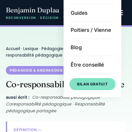
Benjamin Duplaa
Guides
RECONVERSION · DÉCISION · TRAJECTOIRE
Poitiers / Vienne
Blog
Accueil
·
Lexique
·
Pédagogie & andragogie
· Co-
responsabilité pédagogique
Être conseillé
PÉDAGOGIE & ANDRAGOGIE
Co-responsabilité pédagogique
BILAN GRATUIT
Co-responsabilité pédagogique ·
aussi écrit :
Coresponsabilité pédagogique · Responsabilité
pédagogique partagée
DÉFINITION —