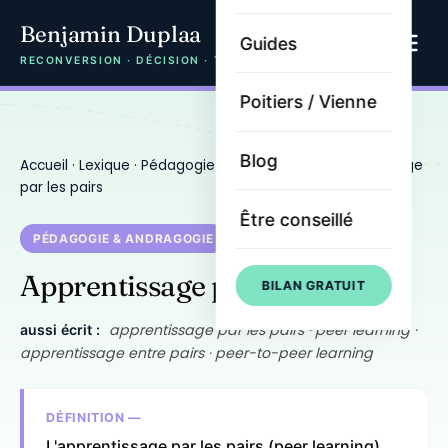
Benjamin Duplaa
Guides
RECONVERSION · DÉCISION · TRAJECTOIRE
Poitiers / Vienne
Blog
Accueil
·
Lexique
·
Pédagogie & andragogie
· Apprentissage
par les pairs
Être conseillé
PÉDAGOGIE & ANDRAGOGIE
Apprentissage par les pairs
BILAN GRATUIT
apprentissage par les pairs · peer learning ·
aussi écrit :
apprentissage entre pairs · peer-to-peer learning
DÉFINITION —
L'apprentissage par les pairs (peer learning)