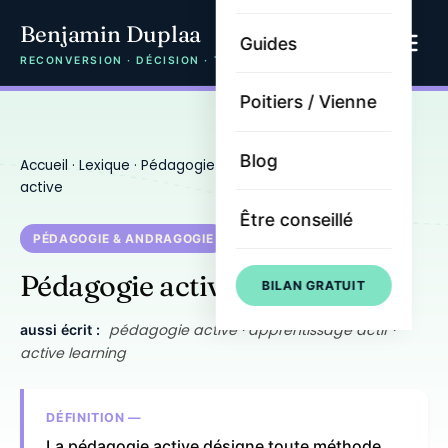
Benjamin Duplaa
Guides
RECONVERSION · DÉCISION · TRAJECTOIRE
Poitiers / Vienne
Blog
Accueil
·
Lexique
·
Pédagogie & andragogie
· Pédagogie
active
Être conseillé
PÉDAGOGIE & ANDRAGOGIE
Pédagogie active
BILAN GRATUIT
pédagogie active · apprentissage actif ·
aussi écrit :
active learning
DÉFINITION —
La pédagogie active désigne toute méthode