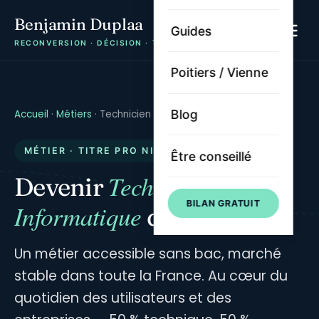
Benjamin Duplaa
Guides
RECONVERSION · DÉCISION · TRAJECTOIRE
Poitiers / Vienne
Blog
Accueil
·
Métiers
·
Technicien Informatique
MÉTIER · TITRE PRO NIVEAU 4
Être conseillé
Technicien
Devenir
BILAN GRATUIT
Informatique
de proximité
Un métier accessible sans bac, marché
stable dans toute la France. Au cœur du
quotidien des utilisateurs et des