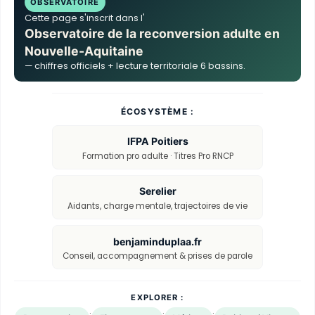
OBSERVATOIRE
Cette page s'inscrit dans l'
Observatoire de la reconversion adulte en
Nouvelle-Aquitaine
— chiffres officiels + lecture territoriale 6 bassins.
ÉCOSYSTÈME :
IFPA Poitiers
Formation pro adulte · Titres Pro RNCP
Serelier
Aidants, charge mentale, trajectoires de vie
benjaminduplaa.fr
Conseil, accompagnement & prises de parole
EXPLORER :
·
·
·