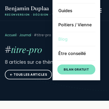
Benjamin Duplaa
Guides
RECONVERSION · DÉCISION · TRAJECTOIRE
Poitiers / Vienne
Accueil
·
Journal
·
#titre-pro
Blog
titre-pro
#
Être conseillé
8 articles sur ce thème.
BILAN GRATUIT
← TOUS LES ARTICLES