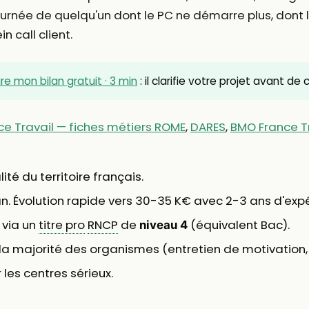
journée de quelqu'un dont le PC ne démarre plus, dont 
n call client.
ire mon bilan gratuit · 3 min
: il clarifie votre projet avant de
ce Travail — fiches métiers ROME
,
DARES
,
BMO France T
ité du territoire français.
an. Évolution rapide vers 30-35 K€ avec 2-3 ans d'exp
via un
titre pro
RNCP
de
(équivalent Bac).
niveau 4
a majorité des organismes (entretien de motivation, 
r les centres sérieux.