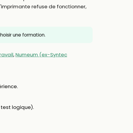
l'imprimante refuse de fonctionner,
 choisir une formation.
ravail
,
Numeum (ex-Syntec
érience.
test logique).