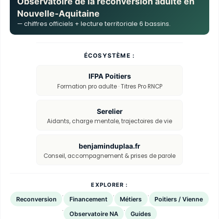
Observatoire de la reconversion adulte en
Nouvelle-Aquitaine
— chiffres officiels + lecture territoriale 6 bassins.
ÉCOSYSTÈME :
IFPA Poitiers
Formation pro adulte · Titres Pro RNCP
Serelier
Aidants, charge mentale, trajectoires de vie
benjaminduplaa.fr
Conseil, accompagnement & prises de parole
EXPLORER :
·
·
·
Reconversion
Financement
Métiers
Poitiers / Vienne
·
·
Observatoire NA
Guides