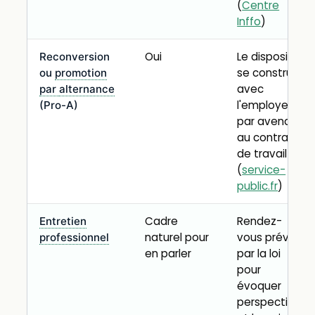
(
Centre
Inffo
)
Oui
Le dispositif
Reconversion
se construit
ou
promotion
avec
par
alternance
l'employeur,
(Pro-A)
par avenant
au contrat
de travail
(
service-
public.fr
)
Cadre
Rendez-
Entretien
naturel pour
vous prévu
professionnel
en parler
par la loi
pour
évoquer
perspectives