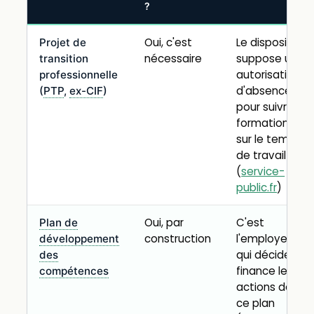
?
Oui, c'est
Le dispositif
Projet de
nécessaire
suppose une
transition
autorisation
professionnelle
d'absence
(
PTP
,
ex-CIF
)
pour suivre la
formation
sur le temps
de travail
(
service-
public.fr
)
Oui, par
C'est
Plan de
construction
l'employeur
développement
qui décide et
des
finance les
compétences
actions de
ce plan