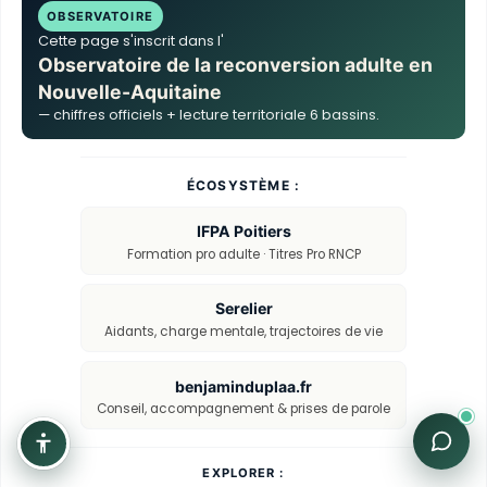
OBSERVATOIRE
Cette page s'inscrit dans l'
Observatoire de la reconversion adulte en
Nouvelle-Aquitaine
— chiffres officiels + lecture territoriale 6 bassins.
ÉCOSYSTÈME :
IFPA Poitiers
Formation pro adulte · Titres Pro RNCP
Serelier
Aidants, charge mentale, trajectoires de vie
benjaminduplaa.fr
Conseil, accompagnement & prises de parole
EXPLORER :