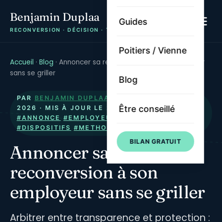
Benjamin Duplaa
Guides
RECONVERSION · DÉCISION · TRAJECTOIRE
Poitiers / Vienne
Accueil
·
Blog
·
Annoncer sa reconversion à son employeur
sans se griller
Blog
PAR
BENJAMIN DUPLAA
· PUBLIÉ LE
14 JUIN
Être conseillé
2026
· MIS À JOUR LE
21 JUILLET 2026
·
#ANNONCE
#EMPLOYEUR
#RECONVERSION
#DISPOSITIFS
#METHODE
BILAN GRATUIT
Annoncer sa
reconversion à son
employeur sans se griller
Arbitrer entre transparence et protection :