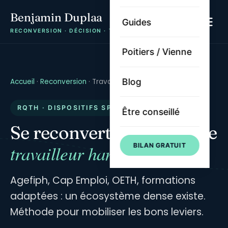
Benjamin Duplaa
Guides
RECONVERSION · DÉCISION · TRAJECTOIRE
Poitiers / Vienne
Blog
Accueil
·
Reconversion
·
Travailleur handicapé
RQTH · DISPOSITIFS SPÉCIFIQUES
Être conseillé
Se reconvertir en tant que
travailleur handicapé
BILAN GRATUIT
Agefiph, Cap Emploi, OETH, formations
adaptées : un écosystème dense existe.
Méthode pour mobiliser les bons leviers.