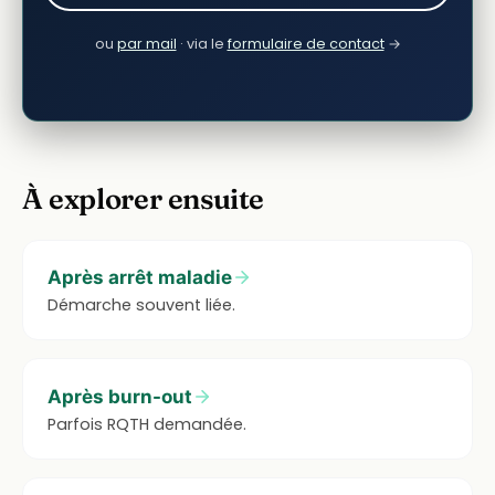
ou
par mail
· via le
formulaire de contact
→
À explorer ensuite
Après arrêt maladie
Démarche souvent liée.
Après burn-out
Parfois RQTH demandée.