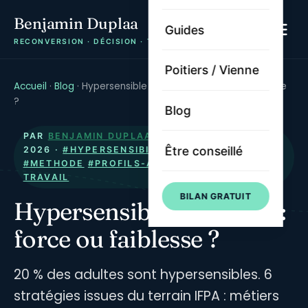
Benjamin Duplaa
Guides
RECONVERSION · DÉCISION · TRAJECTOIRE
Poitiers / Vienne
Accueil
·
Blog
·
Hypersensible au travail : force ou faiblesse
?
Blog
PAR
BENJAMIN DUPLAA
· PUBLIÉ LE
25 MAI
Être conseillé
2026
·
#HYPERSENSIBILITE
#RECONVERSION
#METHODE
#PROFILS-ATYPIQUES
#SENS-AU-
TRAVAIL
BILAN GRATUIT
Hypersensible au travail :
force ou faiblesse ?
20 % des adultes sont hypersensibles. 6
stratégies issues du terrain IFPA : métiers