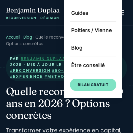
Benjamin Duplaa
Guides
RECONVERSION · DÉCISION · TRAJECTOIRE
Poitiers / Vienne
Accueil
·
Blog
·
Quelle reconversion à 50 ans en 2026 ?
Options concrètes
Blog
PAR
BENJAMIN DUPLAA
· PUBLIÉ LE
12 AOÛT
Être conseillé
2025
· MIS À JOUR LE
13 JUILLET 2026
·
#RECONVERSION
#50-ANS
#SENIOR
#EXPERIENCE
#METHODE
BILAN GRATUIT
Quelle reconversion à 50
ans en 2026 ? Options
concrètes
Transformer votre expérience en capital,