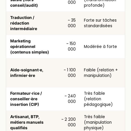
000
profonde)
conseil/audit)
Traduction /
~ 35
Forte sur tâches
rédaction
000
standardisées
intermédiaire
Marketing
~ 150
Modérée à forte
opérationnel
000
(contenus simples)
~ 1 100
Faible (relation +
Aide-soignant·e,
000
manipulation)
infirmier·ère
Très faible
Formateur·rice /
~ 240
(relation
conseiller·ère
000
pédagogique)
insertion (CIP)
Très faible
Artisanat, BTP,
~ 2 200
(manipulation
métiers manuels
000
physique)
qualifiés