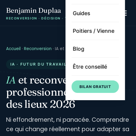
Benjamin Duplaa
Guides
RECONVERSION · DÉCISION · TRAJECTOIRE
Poitiers / Vienne
Blog
Accueil
·
Reconversion
·
IA et reconversion
IA · FUTUR DU TRAVAIL
Être conseillé
IA
et reconversion
BILAN GRATUIT
professionnelle — état
des lieux 2026
Ni effondrement, ni panacée. Comprendre
ce qui change réellement pour adapter sa