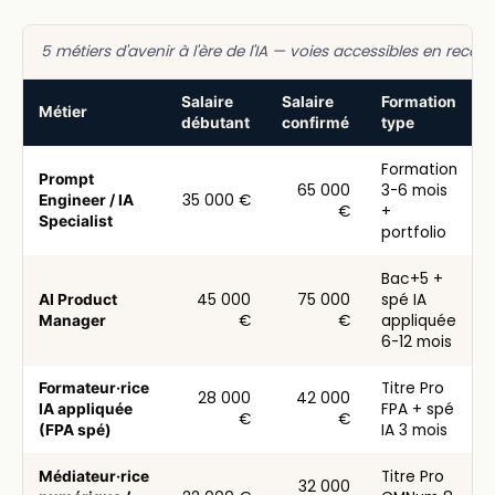
5 métiers d'avenir à l'ère de l'IA — voies accessibles en reco
Salaire
Salaire
Formation
Métier
débutant
confirmé
type
Formation
Prompt
65 000
3-6 mois
35 000 €
Engineer / IA
€
+
Specialist
portfolio
Bac+5 +
45 000
75 000
spé IA
AI Product
€
€
appliquée
Manager
6-12 mois
Titre Pro
Formateur·rice
28 000
42 000
FPA + spé
IA appliquée
€
€
IA 3 mois
(FPA spé)
Titre Pro
Médiateur·rice
32 000