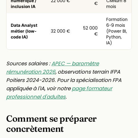
22 000 €
CMNum 8
numérique /
€
mois
inclusion IA
Formation
6-9 mois
Data Analyst
52 000
32 000 €
(Power BI,
métier (low-
€
Python,
code IA)
IA)
Sources salaires :
APEC — baromètre
rémunération 2026
, observations terrain IFPA
Poitiers 2024-2026. Pour la spécialisation FPA
appliquée à l'IA, voir notre
page formateur
professionnel d'adultes
.
Comment se préparer
concrètement