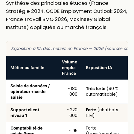
Synthèse des principales études (France
Stratégie 2024, OCDE Employment Outlook 2024,
France Travail BMO 2026, McKinsey Global
Institute) appliquée au marché français.
Exposition à l'IA des métiers en France — 2026 (sources con
Volume
Métier ou famille
emploi
Exposition IA
France
Saisie de données /
~ 180
(90 %
Très forte
opérateur·rice de
000
automatisable)
saisie
~ 220
(chatbots
Support client
Forte
000
LLM)
niveau 1
Forte
Comptabilité de
~ 95
(transformation
saisie (hors