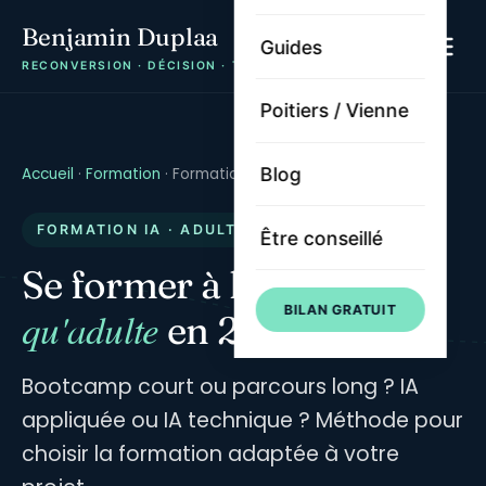
Benjamin Duplaa
Guides
RECONVERSION · DÉCISION · TRAJECTOIRE
Poitiers / Vienne
Blog
Accueil
·
Formation
·
Formation IA adulte
FORMATION IA · ADULTE
Être conseillé
IA en tant
Se former à l'
BILAN GRATUIT
qu'adulte
en 2026
Bootcamp court ou parcours long ? IA
appliquée ou IA technique ? Méthode pour
choisir la formation adaptée à votre