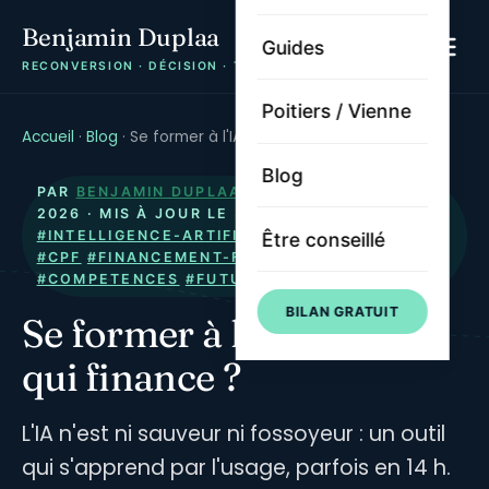
Benjamin Duplaa
Guides
RECONVERSION · DÉCISION · TRAJECTOIRE
Poitiers / Vienne
Accueil
·
Blog
·
Se former à l'IA en 14h : qui finance ?
Blog
PAR
BENJAMIN DUPLAA
· PUBLIÉ LE
4 JUIN
2026
· MIS À JOUR LE
3 JUILLET 2026
·
#INTELLIGENCE-ARTIFICIELLE
#FORMATION-IA
Être conseillé
#CPF
#FINANCEMENT-FORMATION
#COMPETENCES
#FUTUR-DU-TRAVAIL
#2026
BILAN GRATUIT
Se former à l'IA en 14h :
qui finance ?
L'IA n'est ni sauveur ni fossoyeur : un outil
qui s'apprend par l'usage, parfois en 14 h.