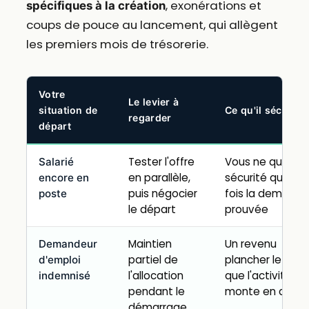
, exonérations et
spécifiques à la création
coups de pouce au lancement, qui allègent
les premiers mois de trésorerie.
Votre
Le levier à
situation de
Ce qu'il sécurise
regarder
départ
Tester l'offre
Vous ne quittez 
Salarié
en parallèle,
sécurité qu'une
encore en
puis négocier
fois la demand
poste
le départ
prouvée
Maintien
Un revenu
Demandeur
partiel de
plancher le tem
d'emploi
l'allocation
que l'activité
indemnisé
pendant le
monte en char
démarrage