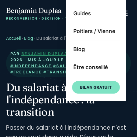
Benjamin Duplaa
Guides
RECONVERSION · DÉCISION · TRAJECTOIRE
Poitiers / Vienne
Accueil
·
Blog
·
Du salariat à l'indépendance : la transition
Blog
PAR
BENJAMIN DUPLAA
· PUBLIÉ LE
6 JUILLET
2026
· MIS À JOUR LE
21 JUILLET 2026
·
#INDEPENDANCE
#SALARIAT
#RECONVERSION
Être conseillé
#FREELANCE
#TRANSITION
Du salariat à
BILAN GRATUIT
l'indépendance : la
transition
Passer du salariat à l'indépendance n'est