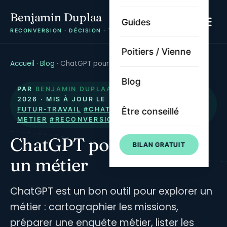
Benjamin Duplaa
Guides
RECONVERSION · DÉCISION · TRAJECTOIRE
Poitiers / Vienne
Accueil
·
Blog
·
ChatGPT pour explorer un métier
Blog
PAR
BENJAMIN DUPLAA
· PUBLIÉ LE
1 JUILLET
2026
· MIS À JOUR LE
21 JUILLET 2026
·
#IA-
FUTUR-TRAVAIL
#CHATGPT
#EXPLORATION-
Être conseillé
METIER
#RECONVERSION
#METHODE
ChatGPT pour explorer
BILAN GRATUIT
un métier
ChatGPT est un bon outil pour explorer un
métier : cartographier les missions,
préparer une enquête métier, lister les