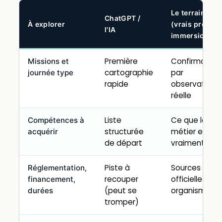
Le terrain
ChatGPT /
À explorer
(vrais pros,
l'IA
immersion)
Première
Confirmation
Missions et
cartographie
par
journée type
rapide
observation
réelle
Liste
Ce que le
Compétences à
structurée
métier exige
acquérir
de départ
vraiment ici
Piste à
Sources
Réglementation,
recouper
officielles +
financement,
(peut se
organisme
durées
tromper)