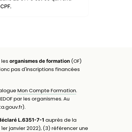
 CPF.
t les
(OF)
organismes de formation
 donc pas d'inscriptions financées
talogue
Mon Compte Formation
.
 EDOF par les organismes. Au
a.gouv.fr).
auprès de la
déclaré L.6351-7-1
 1er janvier 2022), (3) référencer une