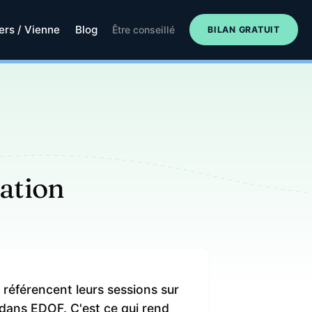
iers / Vienne
Blog
Être conseillé
BILAN GRATUIT
ation
référencent leurs sessions sur
i dans EDOF. C'est ce qui rend