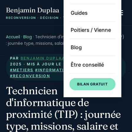
Benjamin Duplaa
Guides
RECONVERSION · DÉCISION · TRAJECTOIRE
Poitiers / Vienne
Accueil
·
Blog
·
Technicien d'informatique de proximité (TIP)
: journée type, missions, salaire et formation
Blog
PAR
BENJAMIN DUPLAA
· PUBLIÉ LE
15 JUIN
Être conseillé
2025
· MIS À JOUR LE
10 JUIN 2026
·
#TIP
#METIERS
#INFORMATIQUE
#FORMATION
#RECONVERSION
BILAN GRATUIT
Technicien
d'informatique de
proximité (TIP) : journée
type, missions, salaire et