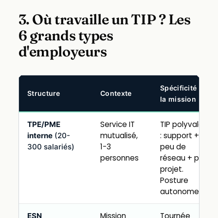
3. Où travaille un TIP ? Les
6 grands types
d'employeurs
Spécificité de
Structure
Contexte
la mission
Service IT
TIP polyvalent
TPE/PME
mutualisé,
: support + un
interne
(20-
1-3
peu de
300 salariés)
personnes
réseau + petit
projet.
Posture
autonome.
Mission
Tournée
ESN