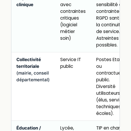
avec
sensibilité aux
clinique
contraintes
contraintes
critiques
RGPD santé, à
(logiciel
la continuité
métier
de service.
soin)
Astreintes
possibles.
Service IT
Postes Etam
Collectivité
public
ou
territoriale
contractuel
(mairie, conseil
public.
départemental)
Diversité
utilisateurs
(élus, services
techniques,
écoles).
Lycée,
TIP en charge
Éducation /