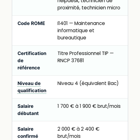
helpdesk, technicien de
proximité, technicien micro
I1401 — Maintenance
Code ROME
informatique et
bureautique
Titre Professionnel TIP —
Certification
RNCP 37681
de
référence
Niveau 4 (équivalent Bac)
Niveau de
qualification
1 700 € à 1 900 € brut/mois
Salaire
débutant
2 000 € à 2 400 €
Salaire
brut/mois
confirmé