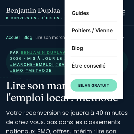
Benjamin Duplaa
Guides
RECONVERSION · DÉCISION · TRAJECTOIRE
Poitiers / Vienne
Accueil
·
Blog
·
Lire son marché de l'emploi local : méthode
Blog
PAR
BENJAMIN DUPLAA
· PUBLIÉ LE
22 JUIN
2026
· MIS À JOUR LE
21 JUILLET 2026
·
#MARCHE-EMPLOI
#BASSIN
#TERRITOIRE
Être conseillé
#BMO
#METHODE
Lire son marché de
BILAN GRATUIT
l'emploi local : méthode
Votre reconversion se jouera à 40 minutes
de chez vous, pas dans les classements
nationaux. BMO, offres, intérim : lire son