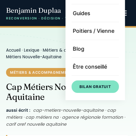
Benjamin Duplaa
Guides
RECONVERSION · DÉCISION · TRAJECTOIRE
Poitiers / Vienne
Blog
Accueil
·
Lexique
·
Métiers & accompagnement
· Cap
Métiers Nouvelle-Aquitaine
Être conseillé
MÉTIERS & ACCOMPAGNEMENT
Cap Métiers Nouvelle-
BILAN GRATUIT
Aquitaine
cap-metiers-nouvelle-aquitaine · cap
aussi écrit :
métiers · cap métiers na · agence régionale formation ·
carif oref nouvelle aquitaine