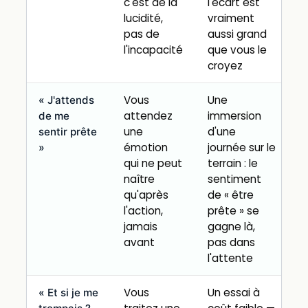
c'est de la
l'écart est
lucidité,
vraiment
pas de
aussi grand
l'incapacité
que vous le
croyez
Vous
Une
« J'attends
attendez
immersion
de me
une
d'une
sentir prête
émotion
journée sur le
»
qui ne peut
terrain : le
naître
sentiment
qu'après
de « être
l'action,
prête » se
jamais
gagne là,
avant
pas dans
l'attente
Vous
Un essai à
« Et si je me