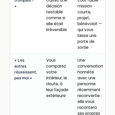
traitez une
coût faible —
trompais ?
décision
mission
»
testable
courte,
comme si
projet,
elle était
bénévolat —
irréversible
qui vous
laisse une
porte de
sortie
Vous
Une
« Les
comparez
conversation
autres
votre
honnête
réussissent,
intérieur, le
avec une
pas moi »
doute, à
personne
leur façade
récemment
extérieure
reconvertie :
elle vous
racontera
ses propres