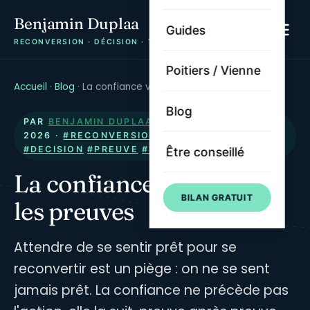
Benjamin Duplaa
Guides
RECONVERSION · DÉCISION · TRAJECTOIRE
Poitiers / Vienne
Accueil
·
Blog
·
La confiance vient après les preuves
Blog
PAR
BENJAMIN DUPLAA
· PUBLIÉ LE
8 JUILLET
2026
·
#RECONVERSION
#CONFIANCE
#DECISION
#PREUVE
#2026
Être conseillé
La confiance vient après
BILAN GRATUIT
les preuves
Attendre de se sentir prêt pour se
reconvertir est un piège : on ne se sent
jamais prêt. La confiance ne précède pas