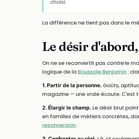
choisi.
La différence ne tient pas dans le mét
Le désir d'abord,
On ne se reconvertit pas
contre
le ma
logique de la
Boussole Benjamin
: cla
Goûts, aptitud
1. Partir de la personne.
magazine — une vraie écoute. C'est to
Le désir brut point
2. Élargir le champ.
en familles de métiers concrètes, d
reconversion
.
Là, et seulement 
3. Confronter au réel.