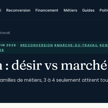
i
Reconversion
Financement
Métiers
Guides
Poit
travail
UIN 2026
·
#RECONVERSION
#MARCHE-DU-TRAVAIL
#OR
26
: désir vs marché 
familles de métiers, 3 à 4 seulement attirent to