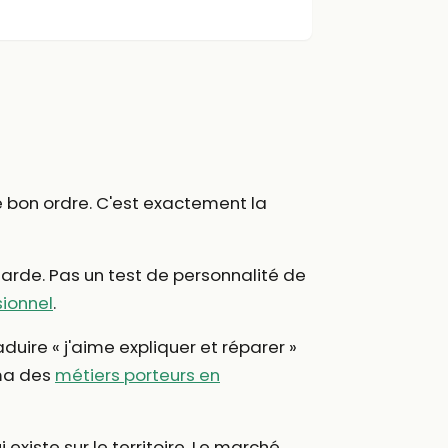
le bon ordre. C'est exactement la
garde. Pas un test de personnalité de
sionnel
.
aduire « j'aime expliquer et réparer »
ama des
métiers porteurs en
 existe sur le territoire. Le marché