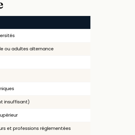
e
ersités
ale ou adultes alternance
émiques
t insuffisant)
supérieur
urs et professions réglementées