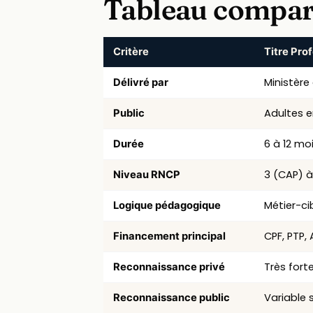
Tableau compara
Critère
Titre Pro
Comparaison des caractéristiques entre Titre
Ministère
Délivré par
Adultes e
Public
6 à 12 mo
Durée
3 (CAP) 
Niveau RNCP
Métier-c
Logique pédagogique
CPF, PTP, 
Financement principal
Très fort
Reconnaissance privé
Variable 
Reconnaissance public