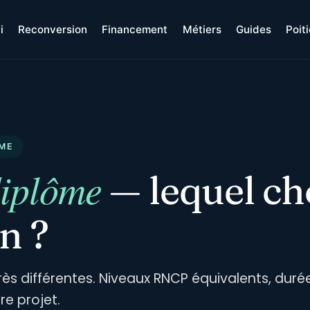
i
Reconversion
Financement
Métiers
Guides
Poit
ÔME
diplôme
— lequel ch
n ?
très différentes. Niveaux RNCP équivalents, du
tre projet.