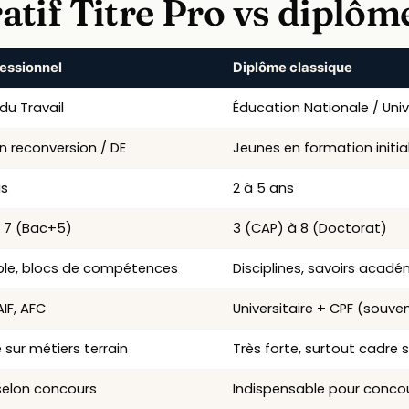
tif Titre Pro vs diplôm
fessionnel
Diplôme classique
 Professionnel et diplôme classique pour la reconversion adulte.
 du Travail
Éducation Nationale / Univ
n reconversion / DE
Jeunes en formation initi
is
2 à 5 ans
à 7 (Bac+5)
3 (CAP) à 8 (Doctorat)
ible, blocs de compétences
Disciplines, savoirs acad
AIF, AFC
Universitaire + CPF (souven
e sur métiers terrain
Très forte, surtout cadre 
selon concours
Indispensable pour conco