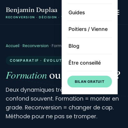
Benjamin Duplaa
Guides
RECONVERSION · DÉCISION · TRAJECTOIRE
Poitiers / Vienne
Blog
Accueil
·
Reconversion
·
Formation ou reconversion
COMPARATIF · ÉVOLUTION PRO
Être conseillé
Formation
reconversion
ou
?
BILAN GRATUIT
Deux dynamiques très différentes qu'on
confond souvent. Formation = monter en
grade. Reconversion = changer de cap.
Méthode pour ne pas se tromper.