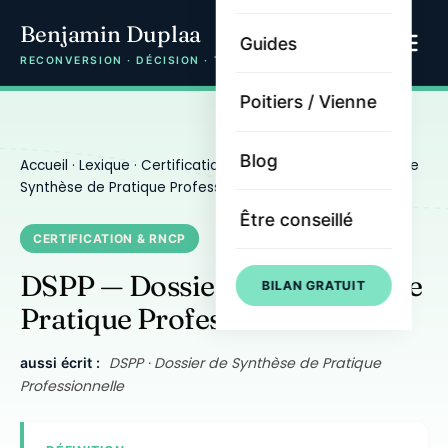
Benjamin Duplaa
Guides
RECONVERSION · DÉCISION · TRAJECTOIRE
Poitiers / Vienne
Blog
Accueil
·
Lexique
·
Certification & RNCP
· DSPP — Dossier de
Synthèse de Pratique Professionnelle
Être conseillé
CERTIFICATION & RNCP
DSPP — Dossier de Synthèse de
BILAN GRATUIT
Pratique Professionnelle
DSPP · Dossier de Synthèse de Pratique
aussi écrit :
Professionnelle