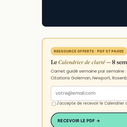
RESSOURCE OFFERTE · PDF 57 PAGES
Calendrier de clarté
Le
— 8 sema
Carnet guidé semaine par semaine : n
Citations Goleman, Newport, Rosenbe
Votre adresse email
J'accepte de recevoir le Calendrier 
RECEVOIR LE PDF →