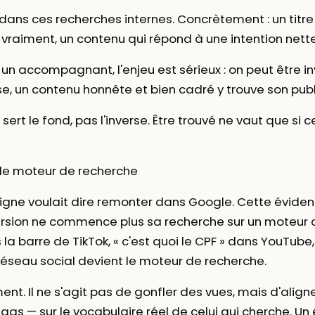
e dans ces recherches internes. Concrètement : un titre
vraiment, un contenu qui répond à une intention nett
n accompagnant, l'enjeu est sérieux : on peut être in
se, un contenu honnête et bien cadré y trouve son publ
té sert le fond, pas l'inverse. Être trouvé ne vaut que si
 le moteur de recherche
ligne voulait dire remonter dans Google. Cette évidenc
rsion ne commence plus sa recherche sur un moteur cl
a barre de TikTok, « c'est quoi le CPF » dans YouTube,
 réseau social devient le moteur de recherche.
t. Il ne s'agit pas de gonfler des vues, mais d'aligne
tags — sur le vocabulaire réel de celui qui cherche. Un