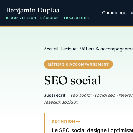
Benjamin Duplaa
Commencer ic
RECONVERSION · DÉCISION · TRAJECTOIRE
Accueil
·
Lexique
·
Métiers & accompagnem
MÉTIERS & ACCOMPAGNEMENT
SEO social
seo social · social seo · réfé
aussi écrit :
réseaux sociaux
DÉFINITION —
Le SEO social désigne l'optimis