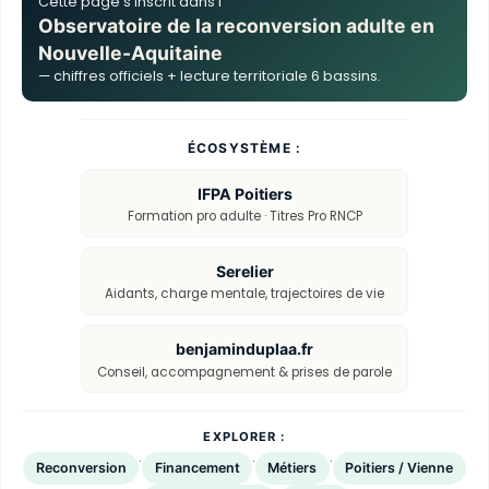
Cette page s'inscrit dans l'
Observatoire de la reconversion adulte en
Nouvelle-Aquitaine
— chiffres officiels + lecture territoriale 6 bassins.
ÉCOSYSTÈME :
IFPA Poitiers
Formation pro adulte · Titres Pro RNCP
Serelier
Aidants, charge mentale, trajectoires de vie
benjaminduplaa.fr
Conseil, accompagnement & prises de parole
EXPLORER :
·
·
·
Reconversion
Financement
Métiers
Poitiers / Vienne