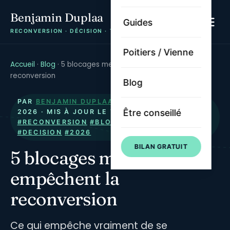
Benjamin Duplaa
Guides
RECONVERSION · DÉCISION · TRAJECTOIRE
Poitiers / Vienne
Accueil
·
Blog
·
5 blocages mentaux qui empêchent la
reconversion
Blog
PAR
BENJAMIN DUPLAA
· PUBLIÉ LE
6 JUIN
Être conseillé
2026
· MIS À JOUR LE
7 JUIN 2026
·
#RECONVERSION
#BLOCAGES
#PSYCHOLOGIE
#DECISION
#2026
BILAN GRATUIT
5 blocages mentaux qui
empêchent la
reconversion
Ce qui empêche vraiment de se