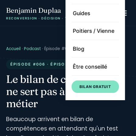
Benjamin Duplaa
Guides
RECONVERSION · DÉCISION · TRAJECTOIRE
Poitiers / Vienne
Blog
Accueil
·
Podcast
· Épisode #006
ÉPISODE #006 · ÉPISODE PREUVE
Être conseillé
Le bilan de compétences
BILAN GRATUIT
ne sert pas à choisir un
métier
Beaucoup arrivent en bilan de
compétences en attendant qu'un test