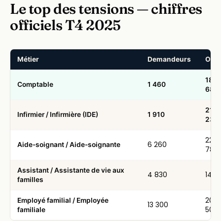
Le top des tensions — chiffres
officiels T4 2025
Métier
Demandeurs
Offr
Métiers en tension en Nouvelle-Aquitaine — ratio offres/demand
18
Comptable
1 460
680
21
Infirmier / Infirmière (IDE)
1 910
230
22
6 260
Aide-soignant / Aide-soignante
780
Assistant / Assistante de vie aux
4 830
14 1
familles
20
Employé familial / Employée
13 300
500
familiale