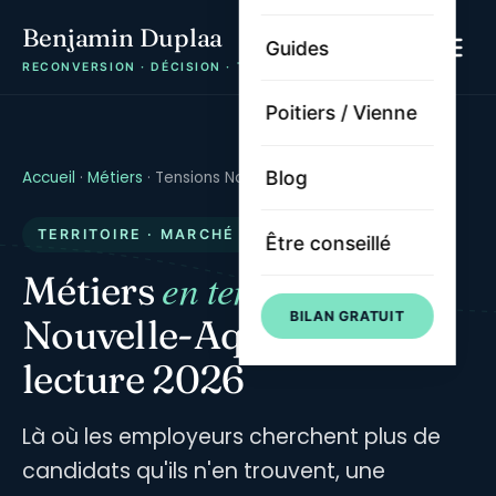
Benjamin Duplaa
Guides
RECONVERSION · DÉCISION · TRAJECTOIRE
Poitiers / Vienne
Blog
Accueil
·
Métiers
·
Tensions Nouvelle-Aquitaine
TERRITOIRE · MARCHÉ DU TRAVAIL
Être conseillé
en tension
Métiers
en
BILAN GRATUIT
Nouvelle-Aquitaine — la
lecture 2026
Là où les employeurs cherchent plus de
candidats qu'ils n'en trouvent, une