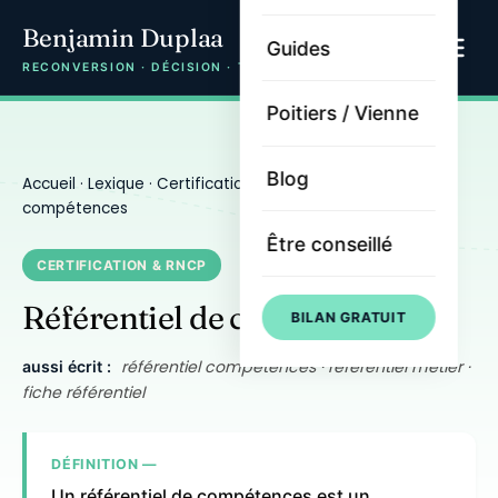
Benjamin Duplaa
Guides
RECONVERSION · DÉCISION · TRAJECTOIRE
Poitiers / Vienne
Blog
Accueil
·
Lexique
·
Certification & RNCP
· Référentiel de
compétences
Être conseillé
CERTIFICATION & RNCP
Référentiel de compétences
BILAN GRATUIT
référentiel compétences · référentiel métier ·
aussi écrit :
fiche référentiel
DÉFINITION —
Un référentiel de compétences est un