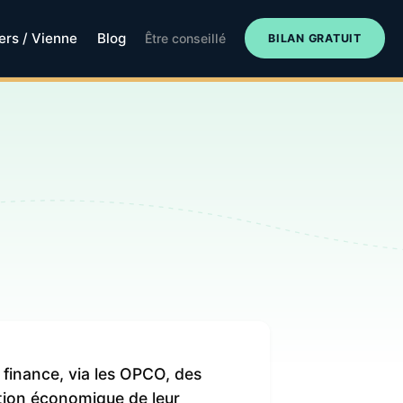
iers / Vienne
Blog
Être conseillé
BILAN GRATUIT
 finance, via les OPCO, des
tation économique de leur