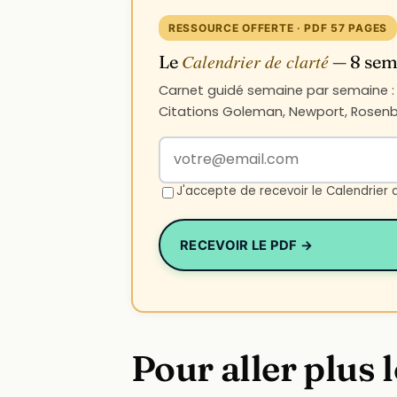
RESSOURCE OFFERTE · PDF 57 PAGES
Calendrier de clarté
Le
— 8 sema
Carnet guidé semaine par semaine : n
Citations Goleman, Newport, Rosenbe
Votre adresse email
J'accepte de recevoir le Calendrier 
RECEVOIR LE PDF →
Pour aller plus l