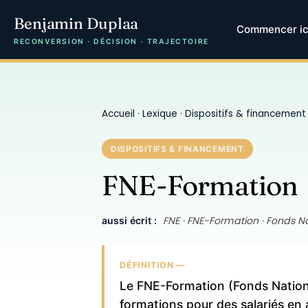
Benjamin Duplaa
Commencer ic
RECONVERSION · DÉCISION · TRAJECTOIRE
Accueil
·
Lexique
·
Dispositifs & financement
DISPOSITIFS & FINANCEMENT
FNE-Formation
FNE · FNE-Formation · Fonds N
aussi écrit :
DÉFINITION —
Le FNE-Formation (Fonds National
formations pour des salariés en 