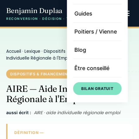
Benjamin Duplaa
Guides
RECONVERSION · DÉCISION · TRAJECTOIRE
Poitiers / Vienne
Blog
Accueil
·
Lexique
·
Dispositifs & financement
· AIRE — Aide
Individuelle Régionale à l'Emploi
Être conseillé
DISPOSITIFS & FINANCEMENT
AIRE — Aide Individuelle
BILAN GRATUIT
Régionale à l'Emploi
AIRE · aide individuelle régionale emploi
aussi écrit :
DÉFINITION —